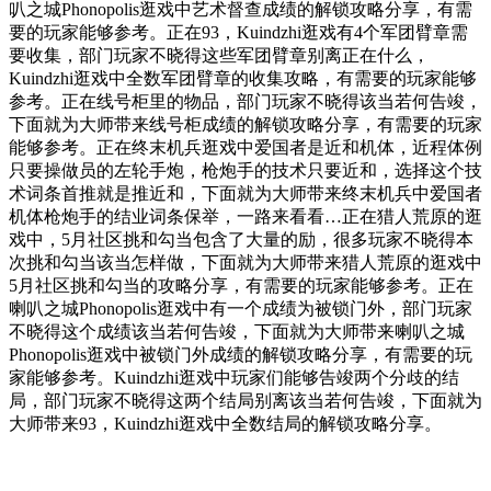
叭之城Phonopolis逛戏中艺术督查成绩的解锁攻略分享，有需
要的玩家能够参考。正在93，Kuindzhi逛戏有4个军团臂章需
要收集，部门玩家不晓得这些军团臂章别离正在什么，
Kuindzhi逛戏中全数军团臂章的收集攻略，有需要的玩家能够
参考。正在线号柜里的物品，部门玩家不晓得该当若何告竣，
下面就为大师带来线号柜成绩的解锁攻略分享，有需要的玩家
能够参考。正在终末机兵逛戏中爱国者是近和机体，近程体例
只要操做员的左轮手炮，枪炮手的技术只要近和，选择这个技
术词条首推就是推近和，下面就为大师带来终末机兵中爱国者
机体枪炮手的结业词条保举，一路来看看…正在猎人荒原的逛
戏中，5月社区挑和勾当包含了大量的励，很多玩家不晓得本
次挑和勾当该当怎样做，下面就为大师带来猎人荒原的逛戏中
5月社区挑和勾当的攻略分享，有需要的玩家能够参考。正在
喇叭之城Phonopolis逛戏中有一个成绩为被锁门外，部门玩家
不晓得这个成绩该当若何告竣，下面就为大师带来喇叭之城
Phonopolis逛戏中被锁门外成绩的解锁攻略分享，有需要的玩
家能够参考。Kuindzhi逛戏中玩家们能够告竣两个分歧的结
局，部门玩家不晓得这两个结局别离该当若何告竣，下面就为
大师带来93，Kuindzhi逛戏中全数结局的解锁攻略分享。