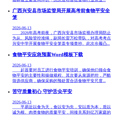
广西兴安县市场监管局开展高考前食物平安全
笼
2026-06-13
2026年高考前夜，广西兴安县市场监视办理局防止
为从、风险管控准绳，副局长雷万松带队，对高考考点
兴安中学开展食物平安全笼盖专项查抄。此次步履凸...
食物平安应急预案Word模板下载
2026-06-13
起首要对员工进行食物平安培训，确保他们领会食
物平安的主要性和操做规程。其次要从泉源把控，严酷
筛选供应商，确保采购的预处置合适食物平安尺度...
苦守质量初心 守护舌尖平安
2026-06-13
平易近以食为天，食以安为先，安以质为本，质以
诚为根。肉类食物的质量平安，间接关系到亿万家庭的